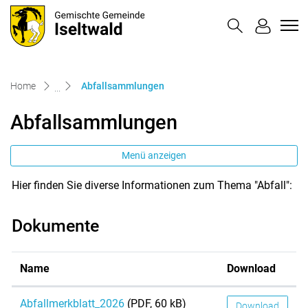
Iseltwald
zur Startseite
Direkt zur Hauptnavigation
Direkt zum Inhalt
Direkt zur Suche
Direkt zum Stichwortverzeichnis
(ausgewählt)
Home
Abfallsammlungen
Abfallsammlungen
Menü anzeigen
Hier finden Sie diverse Informationen zum Thema "Abfall":
Dokumente
Name
Download
Abfallmerkblatt_2026
(PDF, 60 kB)
Download