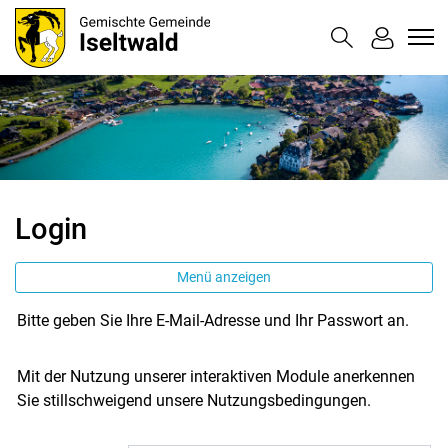
Iseltwald
zur Startseite
Direkt zur Hauptnavigation
Direkt zum Inhalt
Direkt zur Suche
Direkt zum Stichwortverzeichnis
Login
Menü anzeigen
Bitte geben Sie Ihre E-Mail-Adresse und Ihr Passwort an.
Mit der Nutzung unserer interaktiven Module anerkennen
Sie stillschweigend unsere Nutzungsbedingungen.