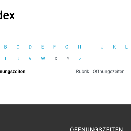
dex
B
C
D
E
F
G
H
I
J
K
L
T
U
V
W
X
Y
Z
nungszeiten
Rubrik : Öffnungszeiten
ÖFFNUNGSZEITEN